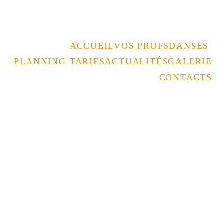
Rencontrez nous au forum des assos 
le 05/09 à la Coupole 
ACCUEIL
VOS PROFS
DANSES 
PLANNING TARIFS
ACTUALITÉS
GALERIE
CONTACTS
STAGES
SOIRÉE