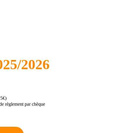
tation.
Je joue avec les rythm
haînements et j’ai au moins 
Je commence à interp
e.
propre style.
ort, en précision et commencer 
Mon objectif ? M’exp
 danse et à jouer avec la 
liberté, musicalité et p
2025/2026
15€)
 de règlement par chèque