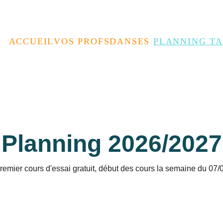
z nous au forum des assos le 05/09 à l
ACCUEIL
VOS PROFS
DANSES 
PLANNING TA
Planning 2026/2027
remier cours d'essai gratuit, début des cours la semaine du 07/