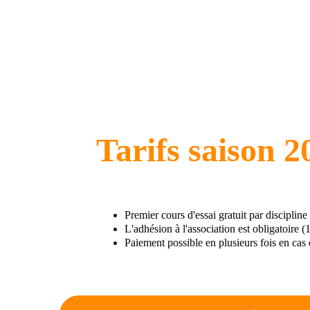
avec de moins en moins d’hési
Je connais les bases, les enc
deux ans de pratique en soiré
Mon objectif ? Gagner en conf
à vraiment m’exprimer dans la
musicalité.
Tarifs saison 
Premier cours d'essai gratuit par discipline
L'adhésion à l'association est obligatoire (
Paiement possible en plusieurs fois en cas