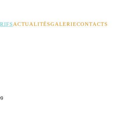
a Coupole 
RIFS
ACTUALITÉS
GALERIE
CONTACTS
09