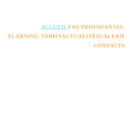
Rencontrez nous au forum des assos 
le 05/09 à la Coupole 
ACCUEIL
VOS PROFS
DANSES 
PLANNING TARIFS
ACTUALITÉS
GALERIE
CONTACTS