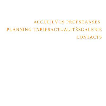
Rencontrez nous au forum des assos 
le 05/09 à la Coupole 
ACCUEIL
VOS PROFS
DANSES 
PLANNING TARIFS
ACTUALITÉS
GALERIE
CONTACTS
SOIRÉE
STAGES