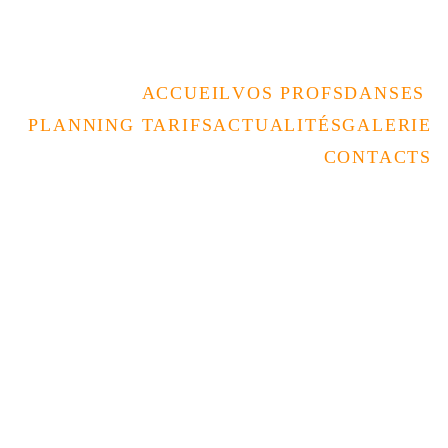
Rencontrez nous au forum des assos 
le 05/09 à la Coupole 
ACCUEIL
VOS PROFS
DANSES 
PLANNING TARIFS
ACTUALITÉS
GALERIE
CONTACTS
SOIRÉE
STAGES