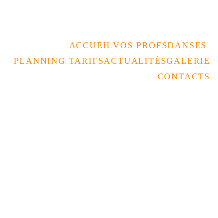
Rencontrez nous au forum des assos 
le 05/09 à la Coupole 
ACCUEIL
VOS PROFS
DANSES 
PLANNING TARIFS
ACTUALITÉS
GALERIE
CONTACTS
SOIRÉE
Bureau
5/6/2025