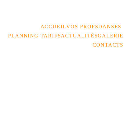
Rencontrez nous au forum des assos 
le 05/09 à la Coupole 
ACCUEIL
VOS PROFS
DANSES 
PLANNING TARIFS
ACTUALITÉS
GALERIE
CONTACTS
AUTRE ANNONCE